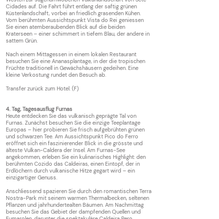
Cidades auf. Die Fahrt führt entlang der saftig grünen
Küstenlandschaft, vorbei an friedlich grasenden Kühen.
Vom berühmten Aussichtspunkt Vista do Rei geniessen
Sie einen atemberaubenden Blick auf die beiden
Kraterseen – einer schimmert in tiefem Blau, der andere in
sattem Grün.
Nach einem Mittagessen in einem lokalen Restaurant
besuchen Sie eine Ananasplantage, in der die tropischen
Früchte traditionell in Gewächshäusern gedeihen. Eine
kleine Verkostung rundet den Besuch ab.
Transfer zurück zum Hotel. (F)
4. Tag, Tagesausflug Furnas
Heute entdecken Sie das vulkanisch geprägte Tal von
Furnas. Zunächst besuchen Sie die einzige Teeplantage
Europas – hier probieren Sie frisch aufgebrühten grünen
und schwarzen Tee. Am Aussichtspunkt Pico do Ferro
eröffnet sich ein faszinierender Blick in die grösste und
älteste Vulkan-Caldera der Insel. Am Furnas-See
angekommen, erleben Sie ein kulinarisches Highlight: den
berühmten Cozido das Caldeiras, einen Eintopf, der in
Erdlöchern durch vulkanische Hitze gegart wird – ein
einzigartiger Genuss.
Anschliessend spazieren Sie durch den romantischen Terra
Nostra-Park mit seinem warmen Thermalbecken, seltenen
Pflanzen und jahrhundertealten Bäumen. Am Nachmittag
besuchen Sie das Gebiet der dampfenden Quellen und
Fumarolen, darunter die spektakuläre Caldeira Pero