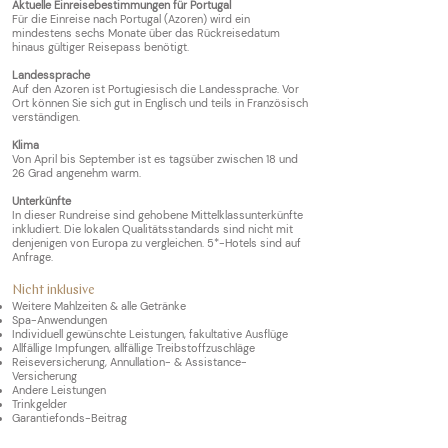
Aktuelle Einreisebestimm
ungen fü
r
Portugal
Für die Einreise nach Portugal (Azoren) wird ein
mindestens sechs Monate über das Rückreisedatum
hinaus gültiger Reisepass benötigt.
Landessprache
Auf den Azoren ist Portugiesisch die Landessprache. Vor
Ort können Sie sich gut in Englisch und teils in Französisch
verständigen.
Klima
Von April bis September ist es tagsüber zwischen 18 und
26 Grad angenehm warm.
Unterkünfte
In dieser Rundreise sind gehobene Mittelklassunterkünfte
inkludiert. Die lokalen Qualitätsstandards sind nicht mit
denjenigen von Europa zu vergleichen. 5*-Hotels sind auf
Anfrage.
Nicht inklusive
Weitere Mahlzeiten & alle Getränke
Spa-Anwendungen
Individuell gewünschte Leistungen, fakultative Ausflüge
Allfällige Impfungen, allfällige Treibstoffzuschläge
Reiseversicherung, Annullation- & Assistance-
Versicherung
Andere Leistungen
Trinkgelder
Garantiefonds-Beitrag