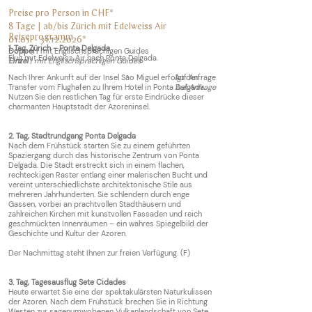
Preise pro Person in CHF*
8 Tage | ab/bis
Zürich mit Edelweiss Air
Reiseprogramm
01.01. - 31.12.2026
*
1. Tag, Zürich - Ponta Delgada
Doppel
| mit Englischsprachigen Guides
Flug mit Edelweiss Air nach Ponta Delgada.
Einzel
| mit Englischsprachigen Guides
Nach Ihrer Ankunft auf der Insel São Miguel erfolgt der
Auf Anfrage
Transfer vom Flughafen zu Ihrem Hotel in Ponta Delgada.
Auf Anfrage
Nutzen Sie den restlichen Tag für erste Eindrücke dieser
charmanten Hauptstadt der Azoreninsel.
2.
Tag, Stadtrundgang Ponta Delgada
Nach dem Frühstück starten Sie zu einem geführten
Spaziergang durch das historische Zentrum von Ponta
Delgada. Die Stadt erstreckt sich in einem flachen,
rechteckigen Raster entlang einer malerischen Bucht und
vereint unterschiedlichste architektonische Stile aus
mehreren Jahrhunderten. Sie schlendern durch enge
Gassen, vorbei an prachtvollen Stadthäusern und
zahlreichen Kirchen mit kunstvollen Fassaden und reich
geschmückten Innenräumen – ein wahres Spiegelbild der
Geschichte und Kultur der Azoren.
Der Nachmittag steht Ihnen zur freien Verfügung. (F)
3. Tag, Tagesausflug Sete Cidades
Heute erwartet Sie eine der spektakulärsten Naturkulissen
der Azoren. Nach dem Frühstück brechen Sie in Richtung
Westen zur sagenumwobenen Vulkanlandschaft von Sete