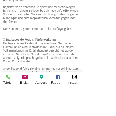
Begleitet von erfahrenen Skippern und Meeresbiologen
fahren Sie in einem Schlauchboot hinaus aufs offene Meer.
Vor der Tour erhalten Sie eine Einführung zu den möglichen
Sichtungen und zum respektvollen Verhalten gegenüber
den Tieren.
Der Nachmittag steht Ihnen zur freien Verfügung. (F)
7. Tag, Lagoa do Fogo & Töpferwerkstatt
Heute erkunden Sie den Norden der Insel. Nach einem
kurzen Halt an einer historischen Quelle, die bei einem
Vulkanausbruch im 16. Jahrhundert verschüttet wurde,
erreichen Sie Ribeira Grande. Ein Spaziergang durch die
Altstadt zeigt die prächtige barocke Architektur aus dem
17. und 18. Jahrhundert.
Anschliessend führt Sie eine Panoramastrasse hinauf zum
Aussichtspunkt über die Lagoa do Fogo, einem der
schönsten Kraterseen der Azoren, eingebettet in eine
nahezu unberührte Vulkanlandschaft.
Telefon
E-Mail
Adresse
Facebook
Instagram
Auf dem Rückweg besuchen Sie in Vila da Lagoa die
Töpfermanufaktur Vieira, wo Keramik noch in traditioneller
Handarbeit gefertigt wird.
Der Nachmittag steht Ihnen zur freien Verfügung.
Geniessen Sie den letzten Tag auf den Azoren. (F)
8. Tag, Ponta Delgada – Zürich