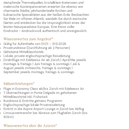
dampfende Thermalquellen, kristallklare Kraterseen und
malerische Küstenpanoramen erwarten Sie ebenso wie
charmante Städte, jahrhundertealte Kirchen und
kulinarische Spezialitäten aus der heißen Erde. Beobachten
Sie Wale im offenen Atlantik, wandeln Sie durch exotische
Gärten und entdecken Sie die Ursprünglichkeit eines der
letzten Naturparadiese Europas. Eine Reise voller
Eindrücke – eindrucksvoll, authentisch und unvergesslich.
Wissenswertes zum Angebot*
Gültig für Aufenthalte von
01.01. - 31.12.2026
Privatrundreise (Durchführung ab 2 Personen)
Gehobene Mittelklasshotels
Lokale, private englischsprachige Reiseleitung
Direktflüge mit Edelweiss Air ab Zürich | April/Mai jeweils
montags & freitags | Juni freitags & sonntags | Juli &
August jeweils mittwochs, freitags & sonntags |
September jeweils montags, freitags & sonntags
Inklusivleistungen*
Flüge in Economy Class ab/bis Zürich mit Edelweiss Air
7 Übernachtungen in Ponta Delgada im gehobenen
Mittelklasshotel inkl. Frühstück
Rundreise & Eintritte gemäss Programm
Englischsprachige lokale Privatreiseleitung
Eintritt in die Aspire Airport Lounge in Zürich bei Abflug
Limousinentransfer bei Abreise zum Flughafen Zürich (bis
80km)
Wissenswertes über die Azoren*