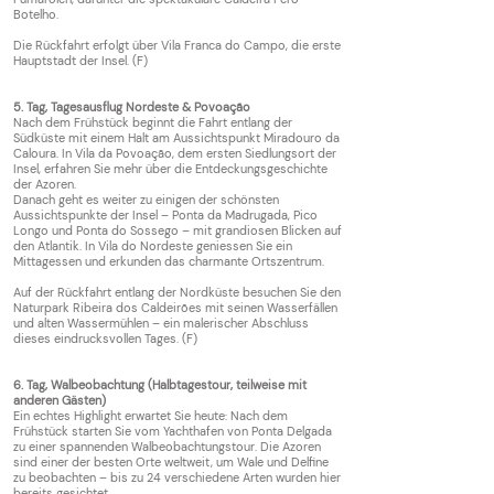
Botelho.
Die Rückfahrt erfolgt über Vila Franca do Campo, die erste
Hauptstadt der Insel. (F)
5. Tag, Tagesausflug Nordeste & Povoação
Nach dem Frühstück beginnt die Fahrt entlang der
Südküste mit einem Halt am Aussichtspunkt Miradouro da
Caloura. In Vila da Povoação, dem ersten Siedlungsort der
Insel, erfahren Sie mehr über die Entdeckungsgeschichte
der Azoren.
Danach geht es weiter zu einigen der schönsten
Aussichtspunkte der Insel – Ponta da Madrugada, Pico
Longo und Ponta do Sossego – mit grandiosen Blicken auf
den Atlantik. In Vila do Nordeste geniessen Sie ein
Mittagessen und erkunden das charmante Ortszentrum.
Auf der Rückfahrt entlang der Nordküste besuchen Sie den
Naturpark Ribeira dos Caldeirões mit seinen Wasserfällen
und alten Wassermühlen – ein malerischer Abschluss
dieses eindrucksvollen Tages. (F)
6. Tag, Walbeobachtung (Halbtagestour, teilweise mit
anderen Gästen)
Ein echtes Highlight erwartet Sie heute: Nach dem
Frühstück starten Sie vom Yachthafen von Ponta Delgada
zu einer spannenden Walbeobachtungstour. Die Azoren
sind einer der besten Orte weltweit, um Wale und Delfine
zu beobachten – bis zu 24 verschiedene Arten wurden hier
bereits gesichtet.