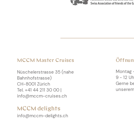
MCCM Master Cruises
Öffnun
Montag -
Nüschelerstrasse 35 (nahe
9 - 12 Uh
Bahnhofstrasse)
Gerne be
CH-8001 Zürich
unserem
Tel. +41 44 211 30 00 |
info@mccm-cruises.ch
MCCM delights
info@mccm-delights.ch