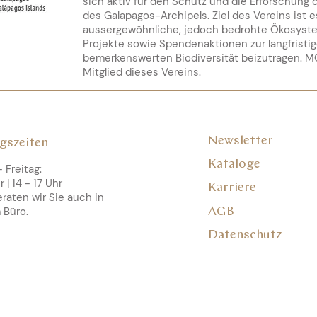
sich aktiv für den Schutz und die Erforschung d
des Galapagos-Archipels. Ziel des Vereins ist 
aussergewöhnliche, jedoch bedrohte Ökosyste
Projekte sowie Spendenaktionen zur langfristig
bemerkenswerten Biodiversität beizutragen. M
Mitglied dieses Vereins.
Newsletter
gszeiten
Kataloge
 Freitag:
r | 14 - 17 Uhr
Karriere
raten wir Sie auch in
 Büro.
AGB
Datenschutz