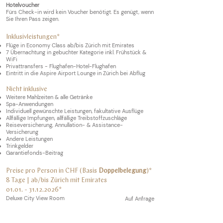
Hotelvoucher
Fürs Check-in wird kein Voucher benötigt. Es genügt, wenn
Sie Ihren Pass zeigen.
Inklusivleistungen*
Flüge in Economy Class ab/bis Zürich mit Emirates
7 Übernachtung in gebuchter Kategorie inkl. Frühstück &
W
iFi
Privattransfers - Flughafen-Hotel-Flughafen
Eintritt in die Aspire Airport Lounge in Zürich bei Abflug
Nicht inklusive
Weitere Mahlzeiten & alle Getränke
Spa-Anwendungen
Individuell gewünschte Leistungen, fakultative Ausflüge
Allfällige Impfungen, allfällige Treibstoffzuschläge
Reiseversicherung, Annullation- & Assistance-
Versicherung
Andere Leistungen
Trinkgelder
Garantiefonds-Beitrag
Preise pro Person in CHF (Basis
Doppelbelegung
)*
8 Tage | ab/bis
Zürich mit Emirates
01.01. - 31.12.2026
*
Deluxe City View Room
Auf Anfrage