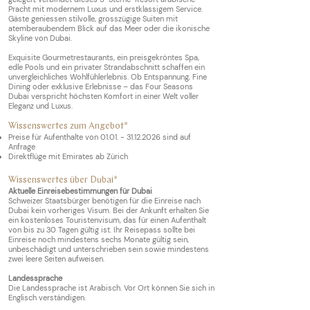
Pracht mit modernem Luxus und erstklassigem Service.
Gäste geniessen stilvolle, grosszügige Suiten mit
atemberaubendem Blick auf das Meer oder die ikonische
Skyline von Dubai.
Exquisite Gourmetrestaurants, ein preisgekröntes Spa,
edle Pools und ein privater Strandabschnitt schaffen ein
unvergleichliches Wohlfühlerlebnis. Ob Entspannung, Fine
Dining oder exklusive Erlebnisse – das Four Seasons
Dubai verspricht höchsten Komfort in einer Welt voller
Eleganz und Luxus.
Wissenswertes zum Angebot*
Preise für Aufenthalte von
01.01. - 31.12.2026
sind auf
Anfrage
Direktflüge mit
Emirates ab Zürich
Wissenswertes über Dubai*
Aktuelle Einreisebestimm
ungen f
ü
r
Dubai
Schweizer Staatsbürger benötigen für die Einreise nach
Dubai kein vorheriges Visum. Bei der Ankunft erhalten Sie
ein kostenloses Touristenvisum, das für einen Aufenthalt
von bis zu 30 Tagen gültig ist. Ihr Reisepass sollte bei
Einreise noch mindestens sechs Monate gültig sein,
unbeschädigt und unterschrieben sein sowie mindestens
zwei leere Seiten aufweisen.
Landessprache
Die Landessprache ist Arabisch. Vor Ort können Sie sich in
Englisch verständigen.