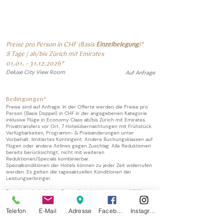
Preise pro Person in CHF (Basis
Einzelbelegung
)*
8 Tage | ab/bis
Zürich mit Emirates
01.01. - 31.12.2026
*
Deluxe City View Room
Auf Anfrage
Bedingungen*
Preise sind auf Anfrage. In der Offerte werden die Preise pro
Person (Basis Doppel) in CHF in der angegebenen Kategorie
inklusive Flüge in Economy Class ab/bis Zürich mit Emirates,
Privattransfers vor Ort, 7 Hotelübernachtungen mit Frühstück.
Verfügbarkeiten, Programm- & Preisänderungen unter
Vorbehalt, limitiertes Kontingent. Andere Buchungsklassen auf
Flügen oder andere Airlines gegen Zuschlag. Alle Reduktionen
bereits berücksichtigt, nicht mit weiteren
Reduktionen/Specials kombinierbar.
​Spezialkonditionen der Hotels können zu jeder Zeit widerrufen
werden. Es gelten die tagesaktuellen Konditionen der
Leistungserbringer.
Es gelten die örtlichen Gesundheitsbestimmungen. Allfällige
darauf zurückführende Komfortminderungen berechtigen
nicht zu einer Beanstandung. Spezialkonditionen der Hotels
Telefon
E-Mail
Adresse
Facebook
Instagram
können zu jeder Zeit widerrufen werden. Es gelten die
tagesaktuellen Konditionen der Leistungserbringer. Generelle
Änderungen aufgrund höherer Gewalt oder aufgrund von