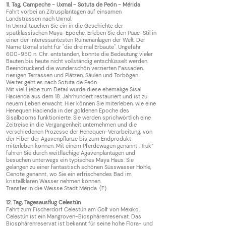
11. Tag, Campeche - Uxmal - Sotuta de Peón - Mérida
Fahrt vorbei an Zitrusplantagen auf einsamen
Landstrassen nach Uxmal.
In Uxmal tauchen Sie ein in die Geschichte der
spätklassischen Maya-Epoche. Erleben Sie den Puuc-Stil in
einer der interessantesten Ruinenanlagen der Welt. Der
Name Uxmal steht für "die dreimal Erbaute". Ungefähr
600-950 n. Chr. entstanden, konnte die Bedeutung vieler
Bauten bis heute nicht vollständig entschlüsselt werden.
Beeindruckend die wunderschön verzierten Fassaden,
riesigen Terrassen und Plätzen, Säulen und Torbögen.
Weiter geht es nach Sotuta de Peón.
Mit viel Liebe zum Detail wurde diese ehemalige Sisal
Hacienda aus dem 18. Jahrhundert restauriert und ist zu
neuem Leben erwacht. Hier können Sie miterleben, wie eine
Henequen Hacienda in der goldenen Epoche des
Sisalbooms funktionierte. Sie werden sprichwörtlich eine
Zeitreise in die Vergangenheit unternehmen und die
verschiedenen Prozesse der Henequen-Verarbeitung, von
der Fiber der Agavenpflanze bis zum Endprodukt
miterleben können. Mit einem Pferdewagen genannt „Truk“
fahren Sie durch weitflächige Agavenplantagen und
besuchen unterwegs ein typisches Maya Haus. Sie
gelangen zu einer fantastisch schönen Süsswasser Höhle,
Cenote genannt, wo Sie ein erfrischendes Bad im
kristallklaren Wasser nehmen können
.
Transfer in die Weisse Stadt Mérida. (F)
12. Tag, Tagesausflug Celestún
Fahrt zum Fischerdorf Celestún am Golf von Mexiko.
Celestún ist ein Mangroven-Biosphärenreservat. Das
Biosphärenreservat ist bekannt für seine hohe Flora- und