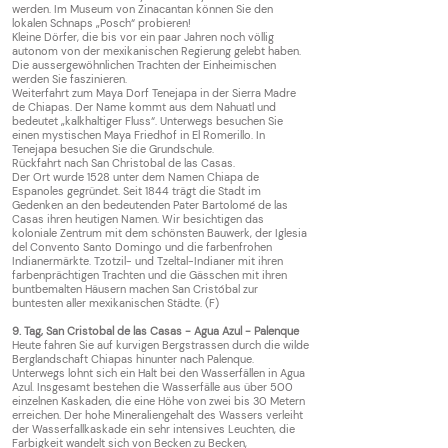
werden. Im Museum von Zinacantan können Sie den
lokalen Schnaps „Posch“ probieren!
Kleine Dörfer, die bis vor ein paar Jahren noch völlig
autonom von der mexikanischen Regierung gelebt haben.
Die aussergewöhnlichen Trachten der Einheimischen
werden Sie faszinieren.
Weiterfahrt zum Maya Dorf Tenejapa in der Sierra Madre
de Chiapas. Der Name kommt aus dem Nahuatl und
bedeutet „kalkhaltiger Fluss“. Unterwegs besuchen Sie
einen mystischen Maya Friedhof in El Romerillo.
In
Tenejapa besuchen Sie die Grundschule.
Rückfahrt nach San Christobal de las Casas.
Der Ort wurde 1528 unter dem Namen Chiapa de
Espanoles gegründet. Seit 1844 trägt die Stadt im
Gedenken an den bedeutenden Pater Bartolomé de las
Casas ihren heutigen Namen. Wir besichtigen das
koloniale Zentrum mit dem schönsten Bauwerk, der Iglesia
del Convento Santo Domingo und die farbenfrohen
Indianermärkte. Tzotzil- und Tzeltal-Indianer mit ihren
farbenprächtigen Trachten und die Gässchen mit ihren
buntbemalten Häusern machen San Cristóbal zur
buntesten aller mexikanischen Städte. (F)
9. Tag, San Cristobal de las Casas - Agua Azul - Palenque
Heute fahren Sie auf kurvigen Bergstrassen durch die wilde
Berglandschaft Chiapas hinunter nach Palenque.
Unterwegs lohnt sich ein Halt bei den Wasserfällen in Agua
Azul. Insgesamt bestehen die Wasserfälle aus über 500
einzelnen Kaskaden, die eine Höhe von zwei bis 30 Metern
erreichen. Der hohe Mineraliengehalt des Wassers verleiht
der Wasserfallkaskade ein sehr intensives Leuchten, die
Farbigkeit wandelt sich von Becken zu Becken,