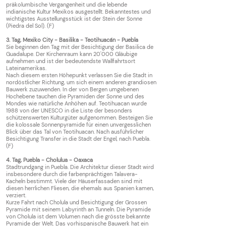
präkolumbische Vergangenheit und die lebende
indianische Kultur Mexikos ausgestellt. Bekanntestes und
wichtigstes Ausstellungsstück ist der Stein der Sonne
(Piedra del Sol).
(F)
3. Tag, Mexiko City - Basilika - Teotihuacá
n - Puebla
Sie beginnen den Tag mit der Besichtigung der Basilica de
Guadalupe. Der Kirchenraum kann 20'000 Gläubige
aufnehmen und ist der bedeutendste Wallfahrtsort
Lateinamerikas.
Nach diesem ersten Höhepunkt verlassen Sie die Stadt in
nordöstlicher Richtung, um sich einem anderen grandiosen
Bauwerk zuzuwenden. In der von Bergen umgebenen
Hochebene tauchen die Pyramiden der Sonne und des
Mondes wie natürliche Anhöhen auf. Teotihuacan wurde
1988 von der UNESCO in die Liste der besonders
schützenswerten Kulturgüter aufgenommen. Besteigen Sie
die kolossale Sonnenpyramide für einen unvergesslichen
Blick über das Tal von Teotihuacan. Nach ausführlicher
Besichtigung Transfer in die Stadt der Engel, nach Puebla.
(F)
4. Tag, Puebla - Cholulua - Oaxaca
Stadtrundgang in Puebla.
Die Architektur dieser Stadt wird
insbesondere durch die farbenprächtigen Talavera-
Kacheln bestimmt. Viele der Häuserfassaden sind mit
diesen herrlichen Fliesen, die ehemals aus Spanien kamen,
verziert.
Kurze Fahrt nach Cholula und Besichtigung der Grossen
Pyramide mit seinem Labyrinth an Tunneln. Die Pyramide
von Cholula ist dem Volumen nach die grösste bekannte
Pyramide der Welt. Das vorhispanische Bauwerk hat ein