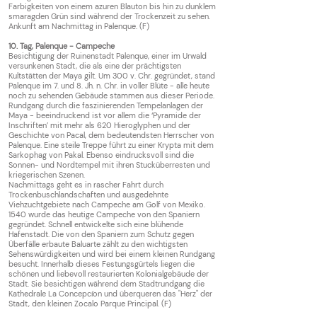
Farbigkeiten von einem azuren Blauton bis hin zu dunklem
smaragden Grün sind während der Trockenzeit zu sehen.
Ankunft am Nachmittag in Palenque. (F)
10. Tag, Palenque - Campeche
Besichtigung der Ruinenstadt Palenque, einer im Urwald
versunkenen Stadt, die als eine der prächtigsten
Kultstätten der Maya gilt. Um 300 v. Chr. gegründet, stand
Palenque im 7. und 8. Jh. n. Chr. in voller Blüte - alle heute
noch zu sehenden Gebäude stammen aus dieser Periode.
Rundgang durch die faszinierenden Tempelanlagen der
Maya - beeindruckend ist vor allem die ‘Pyramide der
Inschriften’ mit mehr als 620 Hieroglyphen und der
Geschichte von Pacal, dem bedeutendsten Herrscher von
Palenque. Eine steile Treppe führt zu einer Krypta mit dem
Sarkophag von Pakal. Ebenso eindrucksvoll sind die
Sonnen- und Nordtempel mit ihren Stucküberresten und
kriegerischen Szenen.
Nachmittags geht es in rascher Fahrt durch
Trockenbuschlandschaften und ausgedehnte
Viehzuchtgebiete nach Campeche am Golf von Mexiko.
1540 wurde das heutige Campeche von den Spaniern
gegründet. Schnell entwickelte sich eine blühende
Hafenstadt. Die von den Spaniern zum Schutz gegen
Überfälle erbaute Baluarte zählt zu den wichtigsten
Sehenswürdigkeiten und wird bei einem kleinen Rundgang
besucht. Innerhalb dieses Festungsgürtels liegen die
schönen und liebevoll restaurierten Kolonialgebäude der
Stadt. Sie besichtigen während dem Stadtrundgang die
Kathedrale La Concepcíon und überqueren das "Herz" der
Stadt, den kleinen Zocalo Parque Principal. (F)