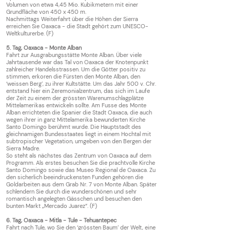
Volumen von etwa 4,45 Mio. Kubikmetern mit einer
Grundfläche von 450 x 450 m.
Nachmittags Weiterfahrt über die Höhen der Sierra
erreichen Sie Oaxaca - die Stadt gehört zum UNESCO-
Weltkulturerbe.
(F)
5. Tag, Oaxaca - Monte Alban
Fahrt zur Ausgrabungsstätte Monte Alban. Über viele
Jahrtausende war das Tal von Oaxaca der Knotenpunkt
zahlreicher Handelsstrassen. Um die Götter positiv zu
stimmen, erkoren die Fürsten den Monte Alban, den
‘weissen Berg’, zu ihrer Kultstätte. Um das Jahr 500 v. Chr.
entstand hier ein Zeremonialzentrum, das sich im Laufe
der Zeit zu einem der grössten Warenumschlagplätze
Mittelamerikas entwickeln sollte. Am Fusse des Monte
Alban errichteten die Spanier die Stadt Oaxaca, die auch
wegen ihrer in ganz Mittelamerika bewunderten Kirche
Santo Domingo berühmt wurde. Die Hauptstadt des
gleichnamigen Bundesstaates liegt in einem Hochtal mit
subtropischer Vegetation, umgeben von den Bergen der
Sierra Madre.
So steht als nächstes das Zentrum von Oaxaca auf dem
Programm. Als erstes besuchen Sie die prachtvolle Kirche
Santo Domingo sowie das Museo Regional de Oaxaca. Zu
den sicherlich beeindruckensten Funden gehören die
Goldarbeiten aus dem Grab Nr. 7 von Monte Alban. Später
schlendern Sie durch die wunderschönen und sehr
romantisch angelegten Gässchen und besuchen den
bunten Markt „Mercado Juarez“. (F)
6. Tag, Oaxaca - Mitla - Tule - Tehuantepec
Fahrt nach Tule, wo Sie den ‘grössten Baum’ der Welt, eine