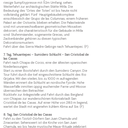
riesige Sumpfzypresse mit 52m Umfang, sehen.
Weiterfahrt zur archäologischen Stätte Mitla. Die
Bedeutung des "Ortes der Toten" ist bis heute nicht
vollständig geklärt. Fünf Hauptgebäudekomplexe
einschliesslich der Grupo de las Columnas, einem früheren
Palast an der Ostseite, blieben erhalten. Die Palastwände
sind mit unverwechselbaren geometrischen Mosaiken
dekoriert, die charakteristisch für die Gebäude in Mitla
sind: Stufenmäander, sogenannte Grecas, und
Zackenbänder gehören zu diesen typischen
Dekorationsmustern.
Fahrt über das Sierra Madre Gebirge nach Tehuantepec. (F)
7. Tag, Tehuantepec - Sumidero Schlucht - San Cristobal de
las Casas
Fahrt nach Chiapa de Corzo, eine der ältesten spanischen
Niederlassungen.
Start zu einer Bootsfahrt durch den Sumidero Canyon. Die
Tour führt durch die tief eingeschnittene Schlucht des Rio
Grijalva. Mit den steilen, bis zu 1000 m aufragenden
Wänden erinnert die Schlucht an nordische Fjorde. Hohe
Wasserfälle inmitten üppig wuchernder Farne und Moose
überraschen den Betrachter.
Rückkehr zur Anlegestelle und Fahrt durch das Bergland
von Chiapas zur wunderschönen Kolonialstadt San
Cristóbal de las Casas. Auf einer Höhe von 2183 m liegend,
wartet die Stadt mit angenehm kühlem Klima auf Sie. (F)
8. Tag, San Cristobal de las Casas
Fahrt zu den Tzotzil-Dörfern San Juan Chamula und
Zinacantan. Sehenswert ist die Kirche von San Juan
Chamula, wo bis heute mystische Maya-Rituale zelebriert