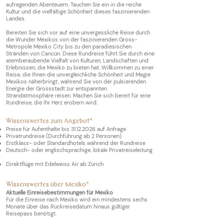
aufregenden Abenteuern. Tauchen Sie ein in die reiche
Kultur und die vielfältige Schönheit dieses faszinierenden
Landes.
Bereiten Sie sich vor auf eine unvergessliche Reise durch
die Wunder Mexikos von der faszinierenden Gross-
Metropole Mexiko City bis zu den paradiesischen
Stränden von Cancún. Diese Rundreise führt Sie durch eine
atemberaubende Vielfalt von Kulturen, Landschaften und
Erlebnissen, die Mexiko zu bieten hat. Willkommen zu einer
Reise, die Ihnen die unvergleichliche Schönheit und Magie
Mexikos näherbringt, während Sie von der pulsierenden
Energie der Grossstadt zur entspannten
Strandatmosphäre reisen. Machen Sie sich bereit für eine
Rundreise, die Ihr Herz erobern wird.
Wissenswertes zum Angebot*
Preise für Aufenthalte bis
31.12.2026
auf Anfrage.
Privatrundreise (Durchführung ab 2 Personen)
Erstklass- oder Standardhotels während der Rundreise
Deutsch- oder englischsprachige, lokale Privatreiseleitung
Direktflüge mit Edelweiss Air ab Zürich
Wissenswertes über Mexiko*
Aktuelle Einreisebestimm
ungen
für Mexiko
Für die Einreise nach Mexiko wird ein mindestens sechs
Monate über das Rückreisedatum hinaus gültiger
Reisepass benötigt.