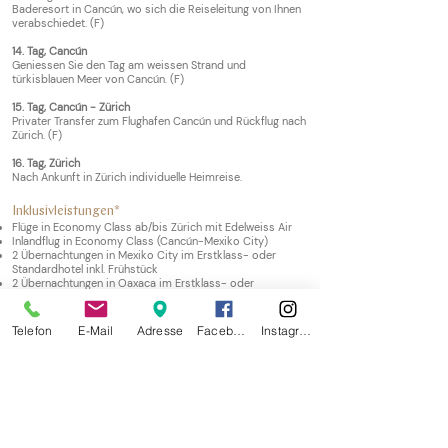
Baderesort in Cancún, wo sich die Reiseleitung von Ihnen
verabschiedet. (F)
14. Tag, Cancún
Geniessen Sie den Tag am weissen Strand und
türkisblauen Meer von Cancún. (F)
15. Tag, Cancún - Zürich
Privater Transfer zum Flughafen Cancún und Rückflug nach
Zürich. (F)
16. Tag,
Zürich
Nach Ankunft in Zürich individuelle Heimreise.
Inklusivleistungen*
Flüge in Economy Class ab/bis Zürich mit Edelweiss Air
Inlandflug in Economy Class (Cancún-Mexiko City)
2 Übernachtungen in Mexiko City im Erstklass- oder
Standardhotel inkl. Frühstück
2 Übernachtungen in Oaxaca im E
rstklass- oder
Standard
hotel inkl. Frühstück
2 Übernachtungen in San Cristobal de las Casas im
E
rstklass- oder Standard
hotel inkl. Frühstück
Telefon
E-Mail
Adresse
Facebook
Instagram
2 Übernachtungen in Merida im E
rstklass- oder
Standard
hotel inkl. Frühstück
1 Übernachtung in Puebla im E
rstklass- oder Standard
hotel
inkl. Frühstück
1 Übernachtung
in Tehuantepec im E
rstklass- oder
Standard
hotel inkl. Frühstück
1 Übernachtung
in Palenque im E
rstklass- oder
Standard
hotel inkl. Frühstück