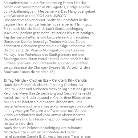
Faunadiversität. In der Flussmündung Estero lebt die,
neben dem Vorkommen in Ría Lagartos, einzige Kolonie
von Kubaflamingos in Mesoamerika. Das Mangrovengebiet
von Celestún wurde 2004 zum UNESCO-
Biosphärenreservat erklärt. Spritzige Bootsfahrt in die
Lagune, Heimat von zahlreichen rosafarbenen Flamingos.
Fahrt nach Mérida. Nach Ankunft Stadtbesichtigung.
1542 von Spaniern gegründet, ist Mérida bis zum heutigen
Tag das wirtschaftliche und kulturelle Zentrum Yucatáns.
Geniessen Sie das lebendige Treiben Méridas. Zu den
schönsten Gebäuden gehören die riesige Kathedrale, der
Bischofssitz, der Palacio Municipal und die Casa de
Montejo, das Wohnhaus des Stadtgründers mit dem
figurengeschmückten Portal. Überall in der Stadt ist der
Einfluss Spaniens und Frankreichs spürbar. So dienten
beispielsweise die Champs-Elysees als Vorbild für den
Boulevard Paseo de Montejo. (F)
13. Tag, Mérida - Chichen Itza - Cenote Ik Kil - Cancún
Nach dem Frühstück Abfahrt Richtung Chichen Itza.
Hier im Süden und Südosten Mexikos lag einst das grosse
Reich der Maya. Ihre Zeitrechnung und Geschichte reicht
zurück bis ins 4. Jahrtausend v. Chr. In ihrer Blütezeit um
500 n. Chr. bauten sie die Stadt Chichen Itza - die
besterhaltene und berühmteste Ruinenanlage von Yucatán
- mit gewaltigen Tempeln und Pyramiden auf. Von den
vielen verschütteten und vom Urwald überwucherten
Bauwerken sind bis heute knapp 30 freigelegt und
restauriert worden.
Nach der ausführlichen Besichtigung der Kultstätte
Möglichkeit zu einem erfrischenden Bad in der
naheliegenden Cenote Ik Kil. Anschliessend Transfer zum