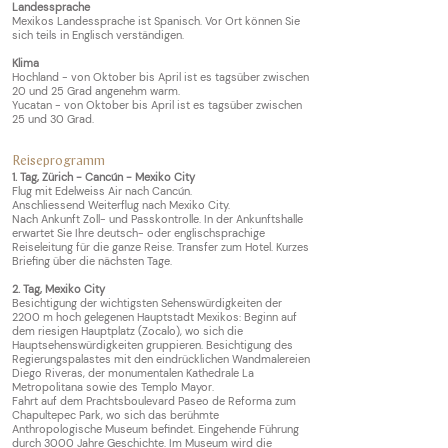
Landessprache
Mexikos Landessprache ist Spanisch. Vor Ort können Sie
sich teils in Englisch verständigen.
Klima
Hochland - von Oktober bis April ist es tagsüber zwischen
20 und 25 Grad angenehm warm.
Yucatan - von Oktober bis April ist es tagsüber zwischen
25 und 30 Grad.
Reiseprogramm
1. Tag,
Zürich - Cancún - Mexiko City
Flug mit Edelweiss Air nach Cancún.
Anschliessend Weiterflug nach Mexiko City.
Nach Ankunft Zoll- und Passkontrolle. In der Ankunftshalle
erwartet Sie Ihre deutsc
h- oder englischsprachige
Reiseleitung für die ganze Reise. Transfer zum Hotel. Kurzes
Briefing über die nächsten Tage.
2. Tag,
Mexiko City
Besichtigung der wichtigsten Sehenswürdigkeiten der
2200 m hoch gelegenen Hauptstadt Mexikos: Beginn auf
dem riesigen Hauptplatz (Zocalo), wo sich die
Hauptsehenswürdigkeiten gruppieren. Besichtigung des
Regierungspalastes mit den eindrücklichen Wandmalereien
Diego Riveras, der monumentalen Kathedrale La
Metropolitana sowie des Templo Mayor.
Fahrt auf dem Prachtsboulevard Paseo de Reforma zum
Chapultepec Park, wo sich das berühmte
Anthropologische Museum befindet. Eingehende Führung
durch 3000 Jahre Geschichte. Im Museum wird die