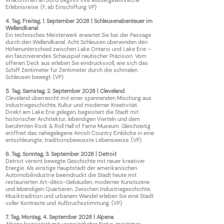
Willkommen an Bord beginnt Ihre aussergewöhnliche
Erlebnisreise. (F, ab Einschiffung VP)
4. Tag, Freitag, 1. September 2028 | Schleusenabenteuer im
Wellandkanal
Ein technisches Meisterwerk erwartet Sie bei der Passage
durch den Wellandkanal. Acht Schleusen überwinden den
Höhenunterschied zwischen Lake Ontario und Lake Erie –
ein faszinierendes Schauspiel nautischer Präzision. Vom
offenen Deck aus erleben Sie eindrucksvoll, wie sich das
Schiff Zentimeter für Zentimeter durch die schmalen
Schleusen bewegt. (VP)
5. Tag, Samstag, 2. September 2028 | Cleveland
Cleveland überrascht mit einer spannenden Mischung aus
Industriegeschichte, Kultur und moderner Kreativität.
Direkt am Lake Erie gelegen, begeistert die Stadt mit
historischer Architektur, lebendigen Vierteln und dem
berühmten Rock & Roll Hall of Fame Museum. Gleichzeitig
eröffnet das nahegelegene Amish Country Einblicke in eine
entschleunigte, traditionsbewusste Lebensweise. (VP)
6. Tag, Sonntag, 3. September 2028 | Detroit
Detroit vereint bewegte Geschichte mit neuer kreativer
Energie. Als einstige Hauptstadt der amerikanischen
Automobilindustrie beeindruckt die Stadt heute mit
restaurierten Art-déco-Gebäuden, moderner Kunstszene
und lebendigen Quartieren. Zwischen Industriegeschichte,
Musiktradition und urbanem Wandel erleben Sie eine Stadt
voller Kontraste und Aufbruchsstimmung. (VP)
7. Tag, Montag, 4. September 2028 | Alpena