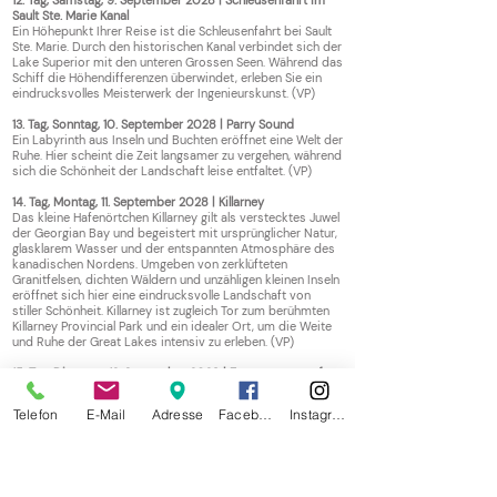
12. Tag, Samstag, 9. September 2028 | Schleusenfahrt im
Sault Ste. Marie Kanal
Ein Höhepunkt Ihrer Reise ist die Schleusenfahrt bei Sault
Ste. Marie. Durch den historischen Kanal verbindet sich der
Lake Superior mit den unteren Grossen Seen. Während das
Schiff die Höhendifferenzen überwindet, erleben Sie ein
eindrucksvolles Meisterwerk der Ingenieurskunst. (VP)
13. Tag, Sonntag, 10. September 2028 | Parry Sound
Ein Labyrinth aus Inseln und Buchten eröffnet eine Welt der
Ruhe. Hier scheint die Zeit langsamer zu vergehen, während
sich die Schönheit der Landschaft leise entfaltet. (VP)
14. Tag, Montag, 11. September 2028 | Killarney
Das kleine Hafenörtchen Killarney gilt als verstecktes Juwel
der Georgian Bay und begeistert mit ursprünglicher Natur,
glasklarem Wasser und der entspannten Atmosphäre des
kanadischen Nordens. Umgeben von zerklüfteten
Granitfelsen, dichten Wäldern und unzähligen kleinen Inseln
eröffnet sich hier eine eindrucksvolle Landschaft von
stiller Schönheit. Killarney ist zugleich Tor zum berühmten
Killarney Provincial Park und ein idealer Ort, um die Weite
und Ruhe der Great Lakes intensiv zu erleben. (VP)
15. Tag, Dienstag, 12. September 2028 | Entspannung auf
See
Geniessen Sie einen entspannten Tag an Bord. (VP)
Telefon
E-Mail
Adresse
Facebook
Instagram
16. Tag, Mittwoch, 13. September 2028 | Milwaukee -
Chicago
Ankunft am Morgen in Milwaukee. Nach der Ausschiffung
Transfer zum Hotel inkl. Stadtrundfahrt (teils zu Fuss) nach