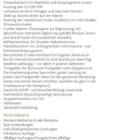
Fitnessbereich mit Meerblick und Kursprogramm sowie
Nutzung des OCEAN SPA
Leihweise an Bord: Fernglas und zwei Sets Nordic-
Walking-Stöcke direkt auf der Kabine
Nutzung der interaktiven Ocean Academy mit individuellen
Wissensformaten
In jeder Kabine: Champagner zur Begrüssung, mit
alkoholfreien Getränken täglich neu gefüllte Minibar (Junior
und Grand Suiten mit zusätzlicher Auswahl),
Kaffeemaschine, 24-Stunden-Kabinenservice
Flachbildschirm mit umfangreichem Informations- und
Entertainmentprogramm
Persönliches E-Mail-Postfach (mit eigener Adresse an
Bord), Internet (kostenfrei für eine Stunde pro Gast/Tag,
Satelliten abhängig – vor allem in polaren Gebieten)
Trinkgelder (An Bord sind Trinkgelder nicht obligatorisch.
Die Anerkennung einer besonders guten Leistung ist
jedem Gast freigestellt. Wenn Sie der gesamten Besatzung
etwas zukommen lassen möchten, spenden Sie gern in die
Crewkasse an der Rezeption)
Deutsche Schiff- und Kreuzfahrtleitung sowie eine
mehrheitlich deutschsprachige Servicecrew
Gruppentransfers vor Ort
Hafentaxen
Garantiefondsbeitrag
Nicht inklusive
Weitere Mahlzeiten & alle Getränke
Spa-Anwendungen
Individuell gewünschte Leistungen
Fakultative Ausflüge
Allfällige Impfungen/Visagebühren, allfällige