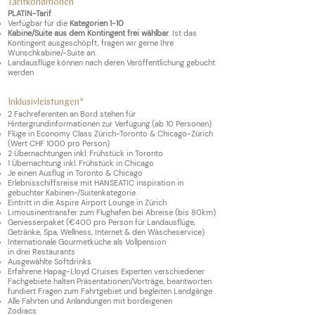
Tarifkonditionen
PLATIN-Tarif
Verfügbar für die
Kategorien 1-10
Kabine/Suite aus dem Kontingent frei wählbar
. Ist das
Kontingent ausgeschöpft, fragen wir gerne Ihre
Wunschkabine/-Suite an.
Landausflüge können nach deren Veröffentlichung gebucht
werden
Inklusivleistungen*
2 F
achreferenten
an Bord stehen für
Hintergrundinformatio
nen zur Verfügung (ab 10 Personen)
Flüge in Economy
Class
Zürich-Toronto & Chicago-Zürich
(Wert CHF 1000 pro Person)
2 Übernachtungen inkl. Frühstück in Toronto
1 Übernachtung inkl. Frühstück in Chicago
Je einen Ausflug in Toronto & Chicago
Erlebnisschiffsreise mit HANSEATIC inspiration in
gebuchter Kabinen-/Suitenkategorie
Eintritt in die Aspire Airport Lounge in Zürich
Limousinen
transfer zum Flughafen bei Abreise (bis 80km)
Geniesserpaket (€400 pro Person für Landausflüge,
Getränke, Spa,
Wellness, Internet & den Wäscheservice
)
Internationale Gourmetküche als Vollpension
in drei Restaurants
Ausgewählte Softdrinks
Erfahrene Hapag-Lloyd Cruises Experten verschiedener
Fachgebiete halten Präsentationen/Vorträge, beantworten
fundiert Fragen zum Fahrtgebiet und begleiten Landgänge
Alle Fahrten und Anlandungen mit bordeigenen
Zodiacs