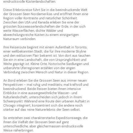
eindrucksvolle Küstenlandschaften.
Diese Erlebnisreise führt Sie in die beeindruckende Welt
der Grossen Seen Nordamerikas und eröffnet Ihnen eine
Region voller Kontraste und natürlicher Schönheit.
Zwischen den USA und Kanada erleben Sie eine der
grössten Süsswasserlandschaften der Erde, in der sich
weite Wasserflächen, dichte Wälder und
abwechslungsreiche Küsten zu einem einzigartigen
Naturraum verbinden.
Ihre Reiseroute beginnt mit einem Aufenthalt in Toronto,
einer weltbekannten Stadt, die für ihre moderne Skyline
und den exklusiven Flair bekannt ist. Von dort aus tauchen
Sie ein in eine Landschaft, die von Ursprünglichkeit und
Weite geprägt ist. Kleine Orte, historische Siedlungen und
unberührte Uferregionen erzählen von der engen
Verbindung zwischen Mensch und Natur in dieser Region.
An Bord erleben Sie die Grossen Seen aus immer neuen
Perspektiven – mal ruhig und meditativ, mal kraftvoll und
beeindruckend. Beide Reisen bieten Ihnen intensive
Einblicke in eine aussergewöhnliche Wasser- und
Kulturlandschaft, unterscheiden sich jedoch in ihrem
Schwerpunkt: Während eine Route den urbanen Auftakt in
Chicago integriert, konzentriert sich die andere noch
stärker auf das reine Naturerlebnis der Seen selbst.
So entstehen zwei charakterstarke Expeditionswege, die
Ihnen die Vielfalt der Grossen Seen auf ganz
unterschiedliche, aber gleichermassen eindrucksvolle
Weise näherbringen.