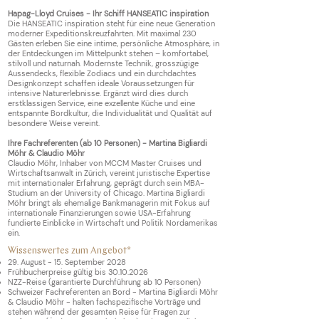
Hapag-Lloyd Cruises - Ihr Schiff HANSEATIC inspiration
Die HANSEATIC inspiration steht für eine neue Generation
moderner Expeditionskreuzfahrten. Mit maximal 230
Gästen erleben Sie eine intime, persönliche Atmosphäre, in
der Entdeckungen im Mittelpunkt stehen – komfortabel,
stilvoll und naturnah. Modernste Technik, grosszügige
Aussendecks, flexible Zodiacs und ein durchdachtes
Designkonzept schaffen ideale Voraussetzungen für
intensive Naturerlebnisse. Ergänzt wird dies durch
erstklassigen Service, eine exzellente Küche und eine
entspannte Bordkultur, die Individualität und Qualität auf
besondere Weise vereint.
Ihre
Fachreferenten (ab 10 Personen) - Martina Bigliardi
Möhr & Claudio Möhr
Claudio Möhr, Inhaber von MCCM Master Cruises und
Wirtschaftsanwalt in Zürich, vereint juristische Expertise
mit internationaler Erfahrung, geprägt durch sein MBA-
Studium an der University of Chicago. Martina Bigliardi
Möhr bringt als ehemalige Bankmanagerin mit Fokus auf
internationale Finanzierungen sowie USA-Erfahrung
fundierte Einblicke in Wirtschaft und Politik Nordamerikas
ein.
Wissenswertes zum Angebot*
29. August - 15. September 2028
Frühbucherpreise gültig bis
30.10.2026
NZZ-Reise (garantierte Durchführung ab 10 Personen)
Schweizer Fachreferenten an Bord - Martina Bigliardi Möhr
& Claudio Möhr - halten fachspezifische Vorträge und
stehen während der gesamten Reise für Fragen zur