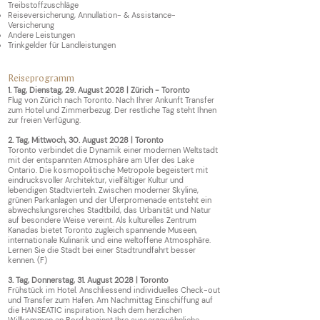
Treibstoffzuschläge
Reiseversicherung, Annullation- & Assistance-
Versicherung
Andere Leistungen
Trinkgelder für Landleistungen
R
eiseprogr
amm
1.
Tag, Dienstag, 29. August 2028 | Zürich - Toronto
Flug von Zürich nach Toronto. Nach Ihrer Ankunft Transfer
zum Hotel und Zimmerbezug. Der restliche Tag steht Ihnen
zur freien Verfügung.
2. Tag, Mittwoch, 30. August 2028 | Toronto
Toronto verbindet die Dynamik einer modernen Weltstadt
mit der entspannten Atmosphäre am Ufer des Lake
Ontario. Die kosmopolitische Metropole begeistert mit
eindrucksvoller Architektur, vielfältiger Kultur und
lebendigen Stadtvierteln. Zwischen moderner Skyline,
grünen Parkanlagen und der Uferpromenade entsteht ein
abwechslungsreiches Stadtbild, das Urbanität und Natur
auf besondere Weise vereint. Als kulturelles Zentrum
Kanadas bietet Toronto zugleich spannende Museen,
internationale Kulinarik und eine weltoffene Atmosphäre.
Lernen Sie die Stadt bei einer Stadtrundfahrt besser
kennen. (F)
3. Tag, Donnerstag, 31. August 2028 | Toronto
Frühstück im Hotel. Anschliessend individuelles Check-out
und Transfer zum Hafen. Am Nachmittag Einschiffung auf
die HANSEATIC inspiration. Nach dem herzlichen