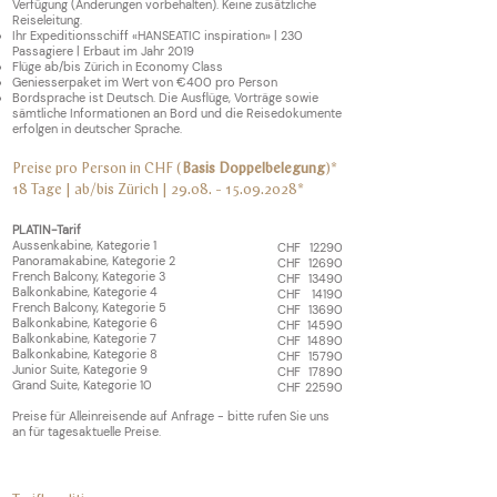
Verfügung (Änderungen vorbehalten). Keine zusätzliche
Reiseleitung.
Ihr Expeditionsschiff «HANSEATIC inspiration» | 230
Passagiere | Erbaut im Jahr 2019
Flüge ab/bis Zürich in Economy Class
Geniesserpaket im Wert von €400 pro Person
Bordsprache ist Deutsch. Die Ausflüge, Vorträge sowie
sämtliche Informationen an Bord und die Reisedokumente
erfolgen in deutscher Sprache.
Preise pro Person in CHF (
Basis Doppelbelegung
)*
18 Tage | ab/bis
Zürich |
29.08. - 15.09.2028
*
PLATIN-Tarif
Aussenkabine, Kategorie 1
CHF
12290
Panoramakabine, Kategorie 2
CHF
12690
French Balcony, Kategorie 3
CHF
13490
Balkonkabine, Kategorie 4
CHF
14190
French Balcony, Kategorie 5
CHF
13690
Balkonkabine, Kategorie 6
CHF
14590
Balkonkabine, Kategorie 7
CHF
14890
Balkonkabine, Kategorie 8
CHF
15790
Junior Suite, Kategorie 9
CHF
17890
Grand Suite, Kategorie 10
CHF
22590
Preise für Alleinreisende auf Anfrage - bitte rufen Sie uns
an für tagesaktuelle Preise.