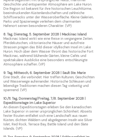
Alpena begeistert mit ursprünglicher Natur, maritimer
Geschichte und entspannter Atmosphäre am Lake Huron.
Die Region ist bekannt für ihre historischen Leuchttürme,
beeindruckenden Küstenlandschaften und zahlreiche
Schiffswracks unter der Wasseroberfläche. Kleine Galerien,
Parks und Spazierwege verleihen dem charmanten
Hafenort seinen besonderen Charakter. (VP)
8. Tag, Dienstag, 5. September 2028 | Mackinac Island
Mackinac Island wirkt wie eine Reise in vergangene Zeiten.
Pferdekutschen, viktorianische Häuser und autofreie
Strassen prägen das Bild dieser idyllischen Insel im Lake
Huron. Hoch über dem Wasser thront das historische Fort
Mackinac, während blühende Gärten, kleine Cafés und
spektakuläre Ausblicke eine besonders entschleunigte
Atmosphäre schaffen. (VP)
9. Tag, Mittwoch, 6. September 2028 | Sault Ste. Marie
Eine Stadt, die verbindet: Hier treffen Kulturen, Geschichten
und Wasserwege aufeinander. Historische Schleusen und
lebendige Traditionen machen diesen Tag vielseitig und
spannend. (VP)
10./11. Tag, Donnerstag/Freitag, 7./8. September 2028 |
Expeditionstage im Lake Superior
An diesen Expeditionstagen erleben Sie den kanadischen
Lake Superior in seiner ursprünglichen Schönheit. Abseits
fester Routen entfaltet sich eine Landschaft aus rauen
Küsten, dichten Wäldern und abgelegenen Inseln wie Silver
Islet, Red Rock, Terrace Bay, Battle Island und den Slate
Islands. (VP)