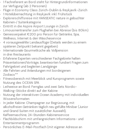
1 F
achreferent
an Bord steht für Hintergrundinformatio
nen
zur Verfügung (ab 2 Personen)
Flüge in Economy
Class
Zürich-Dublin & Reykjavík-Zürich
1 Hotelübernachtung in Reykjavík inkl. Frühstück
Explorerschiffsreise mit HANSEATIC nature in gebuchter
Kabinen-/ Suitenkategorie
Eintritt in die Aspire Airport Lounge in Zürich
Limousinen
transfer zum Flughafen bei Abreise (bis 80km)
Geniesserpaket €200 pro Person für Getränke, Spa,
Wellness, Internet & den Wäscheservice
4 vorausgewählte Landausflüge (Details werden zu einem
späteren Zeitpunkt bekannt gegeben)
Internationale Gourmetküche als Vollpension
in drei Restaurants
Erfahrene Experten verschiedener Fachgebiete halten
Präsentationen/Vorträge, beantworten fundiert Fragen zum
Fahrtgebiet und begleiten Landgänge
Alle Fahrten und Anlandungen mit bordeigenen
Zodiacs**
Fitnessbereich mit Meerblick und Kursprogramm sowie
Nutzung des OCEAN SPA
Leihweise an Bord: Fernglas und zwei Sets Nordic-
Walking-Stöcke direkt auf der Kabine
Nutzung der interaktiven Ocean Academy mit individuellen
Wissensformaten
In jeder Kabine: Champagner zur Begrüssung, mit
alkoholfreien Getränken täglich neu gefüllte Minibar (Junior
und Grand Suiten mit zusätzlicher Auswahl),
Kaffeemaschine, 24-Stunden-Kabinenservice
Flachbildschirm mit umfangreichem Informations- und
Entertainmentprogramm
Persönliches E-Mail-Postfach (mit eigener Adresse an