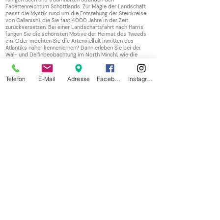
Facettenreichtum Schottlands. Zur Magie der Landschaft
passt die Mystik rund um die Entstehung der Steinkreise
von Callanish1, die Sie fast 4000 Jahre in der Zeit
zurückversetzen. Bei einer Landschaftsfahrt nach Harris
fangen Sie die schönsten Motive der Heimat des Tweeds
ein. Oder möchten Sie die Artenvielfalt inmitten des
Atlantiks näher kennenlernen? Dann erleben Sie bei der
Wal- und Delfinbeobachtung im North Minch1, wie die
Meerenge den Tieren Schutz und Nahrung bietet. (VP)
7. Tag, Freitag, 12. Juni 2026 | Entspannung auf See
Telefon
E-Mail
Adresse
Facebook
Instagram
Geniessen Sie die Zeit an Bord. (VP)
8./9. Tag, Samstag/Sonntag, 13./14. Juni 2026 | Island
(Seydisfjördur, Bakkagerdi, Djupivogur)
Ein Ausrufezeichen hinter Europas Charakterlandschaften
setzt Island. Vulkanisch, eisig, ungezähmt – eine
spannende Welt der Gegensätze. Der Fischerort
Seydisfjördur am Ende eines tiefen Fjordes lädt mit
historischen Holzbauten zum Spaziergang ein. Oder Sie
lassen bei einer Wanderung ins Vestdalur-Tal die
Pflanzenvielfalt und das Tosen der Wasserfälle auf sich
wirken. Auch individuell erreichen Sie einige schöne
Wanderwege vom Schiff aus.
Die verwunschene Seite der Region entfaltet sich in
Bakkagerdi. Der Sage nach regiert die Elfenkönigin über
den Vogelfelsen, an dem zahlreiche Papageitaucher ihre
Flugkünste trainieren.
Djupivogur in den Ostfjorden hat durch seine lange
Fischereitradition eine enge Verbundenheit mit dem Meer