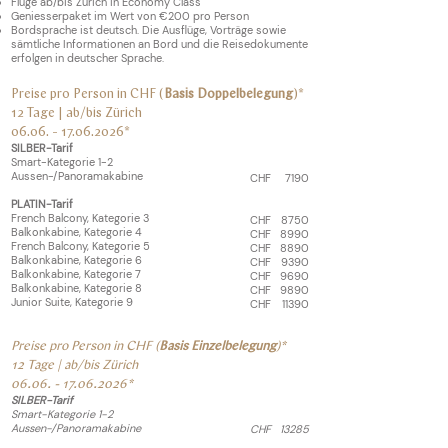
Flüge ab/bis Zürich in Economy Class
Geniesserpaket im Wert von €200 pro Person
Bordsprache ist deutsch. Die Ausflüge, Vorträge sowie
sämtliche Informationen an Bord und die Reisedokumente
erfolgen in deutscher Sprache.
Preise pro Person in CHF (
Basis Doppelbelegung
)*
12 Tage | ab/bis
Zürich
06.06. - 17.06.2026
*
SILBER-Tarif
Smart-Kategorie 1-2
Aussen-/Panoramakabine
CHF
7190
PLATIN-Tarif
French Balcony, Kategorie 3
CHF
8750
Balkonkabine, Kategorie 4
CHF
8990
French Balcony, Kategorie 5
CHF
8890
Balkonkabine, Kategorie 6
CHF
9390
Balkonkabine, Kategorie 7
CHF
9690
Balkonkabine, Kategorie 8
CHF
9890
Junior Suite, Kategorie 9
CHF
11390
Preise pro Person in CHF (
Basis Einzelbelegung
)*
12 Tage | ab/bis
Zürich
06.06. - 17.06.2026
*
SILBER-Tarif
Smart-Kategorie 1-2
Aussen-/Panoramakabine
CHF
13285