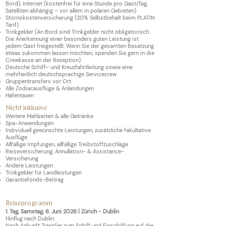
Bord), Internet (kostenfrei für eine Stunde pro Gast/Tag,
Satelliten abhängig – vor allem in polaren Gebieten)
Stornokostenversicherung
(20% Selbstbehalt beim PLATIN
Tarif)
Trinkgelder (An Bord sind Trinkgelder nicht obligatorisch.
Die Anerkennung einer besonders guten Leistung ist
jedem Gast freigestellt. Wenn Sie der gesamten Besatzung
etwas zukommen lassen möchten, spenden Sie gern in die
Crewkasse an der Rezeption)
Deutsche Schiff- und Kreuzfahrtleitung sowie eine
mehrheitlich deutschsprachige Servicecrew
Gruppentransfers vor Ort
Alle Zodiacausflüge & Anlandungen
Hafentaxen
Nicht inklusive
Weitere Mahlzeiten & alle Getränke
Spa-Anwendungen
Individuell gewünschte Leistungen, zusätzliche fakultative
Ausflüge
Allfällige Impfungen, allfällige Treibstoffzuschläge
Reiseversicherung, Annullation- & Assistance-
Versicherung
Andere Leistungen
Trinkgelder für Landleistungen
Garantiefonds-Beitrag
R
eiseprogr
amm
1.
Tag, Samstag, 6. Juni 2026 | Zürich - Dublin
Hinflug nach Dublin.
Nach Ankunft Transfer zum Schiff und Einschiffung auf die