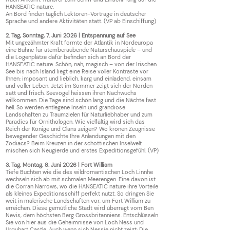
HANSEATIC nature.
An Bord finden täglich Lektoren-Vorträge in deutscher
Sprache und andere Aktivitäten statt.
(VP ab Einschiffung)
2. Tag, Sonntag, 7. Juni 2026 | Entspannung auf See
Mit ungezähmter Kraft formte der Atlantik in Nordeuropa
eine Bühne für atemberaubende Naturschauspiele – und
die Logenplätze dafür befinden sich an Bord der
HANSEATIC nature. Schön, nah, magisch – von der Irischen
See bis nach Island liegt eine Reise voller Kontraste vor
Ihnen: imposant und lieblich, karg und einladend, einsam
und voller Leben. Jetzt im Sommer zeigt sich der Norden
satt und frisch. Seevögel heissen ihren Nachwuchs
willkommen. Die Tage sind schön lang und die Nächte fast
hell. So werden entlegene Inseln und grandiose
Landschaften zu Traumzielen für Naturliebhaber und zum
Paradies für Ornithologen. Wie vielfältig wird sich das
Reich der Könige und Clans zeigen? Wo krönen Zeugnisse
bewegender Geschichte Ihre Anlandungen mit den
Zodiacs? Beim Kreuzen in der schottischen Inselwelt
mischen sich Neugierde und erstes Expeditionsgefühl. (VP)
3. Tag, Montag, 8. Juni 2026 | Fort William
Tiefe Buchten wie die des wildromantischen Loch Linnhe
wechseln sich ab mit schmalen Meerengen. Eine davon ist
die Corran Narrows, wo die HANSEATIC nature ihre Vorteile
als kleines Expeditionsschiff perfekt nutzt. So dringen Sie
weit in malerische Landschaften vor, um Fort William zu
erreichen. Diese gemütliche Stadt wird überragt vom Ben
Nevis, dem höchsten Berg Grossbritanniens. Entschlüsseln
Sie von hier aus die Geheimnisse von Loch Ness und
Urquhart Castle. Auch wenn sich Nessie nicht zeigt: Die