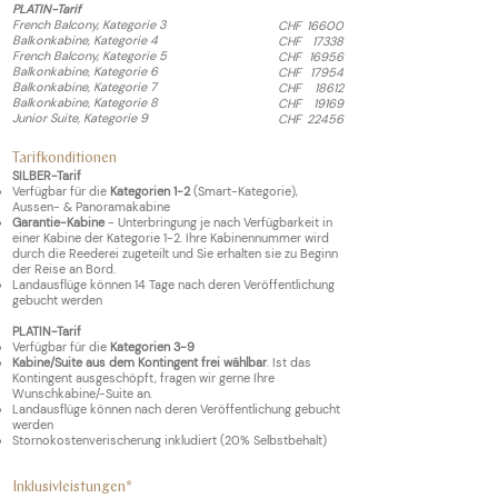
PLATIN-Tarif
French Balcony, Kategorie 3
CHF
16600
Balkonkabine, Kategorie 4
CHF
17338
French Balcony, Kategorie 5
CHF
16956
Balkonkabine, Kategorie 6
CHF
17954
Balkonkabine, Kategorie 7
CHF
18612
Balkonkabine, Kategorie 8
CHF
19169
Junior Suite, Kategorie 9
CHF
22456
Tarifkonditionen
SILBER-Tarif
Verfügbar für die
Kategorien 1-2
(Smart-Kategorie),
Aussen- & Panoramakabine
Garantie-Kabine
- Unterbringung je nach Verfügbarkeit in
einer Kabine der Kategorie 1-2. Ihre Kabinennummer wird
durch die Reederei zugeteilt und Sie erhalten sie zu Beginn
der Reise an Bord.
Landausflüge können 14 Tage nach deren Veröffentlichung
gebucht werden
PLATIN-Tarif
Verfügbar für die
Kategorien 3-9
Kabine/Suite aus dem Kontingent frei wählbar
. Ist das
Kontingent ausgeschöpft, fragen wir gerne Ihre
Wunschkabine/-Suite an.
Landausflüge können nach deren Veröffentlichung gebucht
werden
Stornokostenverischerung inkludiert (20% Selbstbehalt)
Inklusivleistungen*