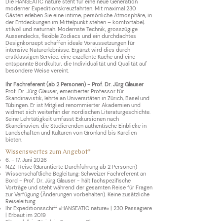
Die HANSEATIC nature steht für eine neue Generation
moderner Expeditionskreuzfahrten. Mit maximal 230
Gästen erleben Sie eine intime, persönliche Atmosphäre, in
der Entdeckungen im Mittelpunkt stehen – komfortabel,
stilvoll und naturnah. Modernste Technik, grosszügige
Aussendecks, flexible Zodiacs und ein durchdachtes
Designkonzept schaffen ideale Voraussetzungen für
intensive Naturerlebnisse. Ergänzt wird dies durch
erstklassigen Service, eine exzellente Küche und eine
entspannte Bordkultur, die Individualität und Qualität auf
besondere Weise vereint.
Ihr
Fachreferent (ab 2 Personen) - Prof. Dr. Jürg Glauser
Prof. Dr. Jürg Glauser, emeritierter Professor für
Skandinavistik, lehrte an Universitäten in Zürich, Basel und
Tübingen. Er ist Mitglied renommierter Akademien und
widmet sich weiterhin der nordischen Literaturgeschichte.
Seine Lehrtätigkeit umfasst Exkursionen nach
Skandinavien, die Studierenden authentische Einblicke in
Landschaften und Kulturen von Grönland bis Karelien
bieten.
Wissenswertes zum Angebot*
6. - 17. Juni 2026
NZZ-Reise (Garantierte Durchführung ab 2 Personen)
Wissenschaftliche Begleitung: Schweizer Fachreferent an
Bord - Prof. Dr. Jürg Glauser - hält fachspezifische
Vorträge und steht während der gesamten Reise für Fragen
zur Verfügung (Änderungen vorbehalten). Keine zusätzliche
Reiseleitung.
Ihr Expeditionsschiff «HANSEATIC nature» | 230 Passagiere
| Erbaut im 2019