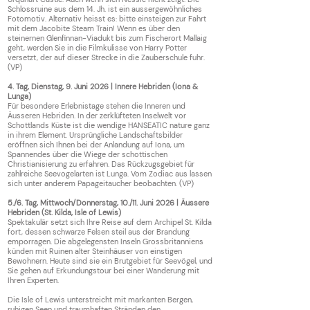
Schlossruine aus dem 14. Jh. ist ein aussergewöhnliches
Fotomotiv. Alternativ heisst es: bitte einsteigen zur Fahrt
mit dem Jacobite Steam Train! Wenn es über den
steinernen Glenfinnan-Viadukt bis zum Fischerort Mallaig
geht, werden Sie in die Filmkulisse von Harry Potter
versetzt, der auf dieser Strecke in die Zauberschule fuhr.
(VP)
4. Tag, Dienstag, 9. Juni 2026 | Innere Hebriden (Iona &
Lunga)
Für besondere Erlebnistage stehen die Inneren und
Äusseren Hebriden. In der zerklüfteten Inselwelt vor
Schottlands Küste ist die wendige HANSEATIC nature ganz
in ihrem Element. Ursprüngliche Landschaftsbilder
eröffnen sich Ihnen bei der Anlandung auf Iona, um
Spannendes über die Wiege der schottischen
Christianisierung zu erfahren. Das Rückzugsgebiet für
zahlreiche Seevogelarten ist Lunga. Vom Zodiac aus lassen
sich unter anderem Papageitaucher beobachten. (VP)
5./6. Tag, Mittwoch/Donnerstag, 10./11. Juni 2026 | Äussere
Hebriden (St. Kilda, Isle of Lewis)
Spektakulär setzt sich Ihre Reise auf dem Archipel St. Kilda
fort, dessen schwarze Felsen steil aus der Brandung
emporragen. Die abgelegensten Inseln Grossbritanniens
künden mit Ruinen alter Steinhäuser von einstigen
Bewohnern. Heute sind sie ein Brutgebiet für Seevögel, und
Sie gehen auf Erkundungstour bei einer Wanderung mit
Ihren Experten.
Die Isle of Lewis unterstreicht mit markanten Bergen,
ruhigen Seen und traumhaften Stränden den