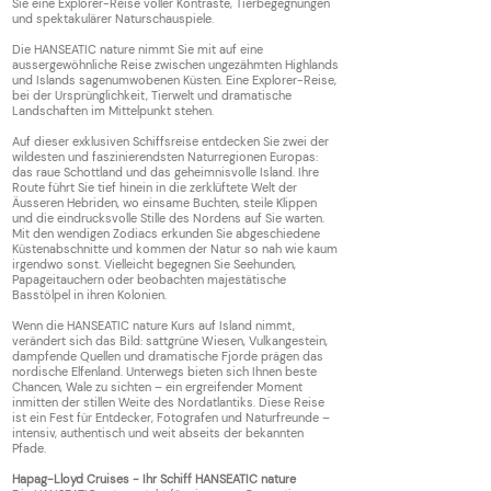
Sie eine Explorer-Reise voller Kontraste, Tierbegegnungen
und spektakulärer Naturschauspiele.
Die HANSEATIC nature nimmt Sie mit auf eine
aussergewöhnliche Reise zwischen ungezähmten Highlands
und Islands sagenumwobenen Küsten. Eine Explorer-Reise,
bei der Ursprünglichkeit, Tierwelt und dramatische
Landschaften im Mittelpunkt stehen.
Auf dieser exklusiven Schiffsreise entdecken Sie zwei der
wildesten und faszinierendsten Naturregionen Europas:
das raue Schottland und das geheimnisvolle Island. Ihre
Route führt Sie tief hinein in die zerklüftete Welt der
Äusseren Hebriden, wo einsame Buchten, steile Klippen
und die eindrucksvolle Stille des Nordens auf Sie warten.
Mit den wendigen Zodiacs erkunden Sie abgeschiedene
Küstenabschnitte und kommen der Natur so nah wie kaum
irgendwo sonst. Vielleicht begegnen Sie Seehunden,
Papageitauchern oder beobachten majestätische
Basstölpel in ihren Kolonien.
Wenn die HANSEATIC nature Kurs auf Island nimmt,
verändert sich das Bild: sattgrüne Wiesen, Vulkangestein,
dampfende Quellen und dramatische Fjorde prägen das
nordische Elfenland. Unterwegs bieten sich Ihnen beste
Chancen, Wale zu sichten – ein ergreifender Moment
inmitten der stillen Weite des Nordatlantiks. Diese Reise
ist ein Fest für Entdecker, Fotografen und Naturfreunde –
intensiv, authentisch und weit abseits der bekannten
Pfade.
Hapag-Lloyd Cruises - Ihr Schiff HANSEATIC nature