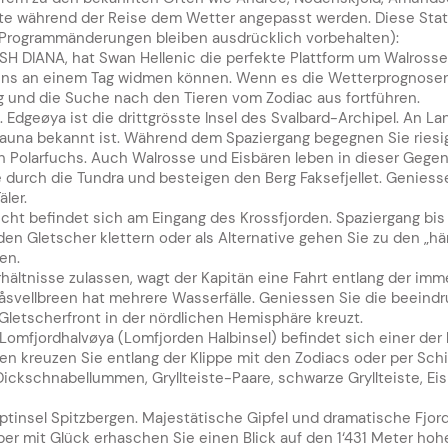
ute während der Reise dem Wetter angepasst werden. Diese Sta
 Programmänderungen bleiben ausdrücklich vorbehalten):
SH DIANA, hat Swan Hellenic die perfekte Plattform um Walrosse
tens an einem Tag widmen können. Wenn es die Wetterprognosen
ng und die Suche nach den Tieren vom Zodiac aus fortführen.
 Edgeøya ist die drittgrösste Insel des Svalbard-Archipel. An La
d Fauna bekannt ist. Während dem Spaziergang begegnen Sie rie
n Polarfuchs. Auch Walrosse und Eisbären leben in dieser Gegen
durch die Tundra und besteigen den Berg Faksefjellet. Geniess
ler.
Bucht befindet sich am Eingang des Krossfjorden. Spaziergang bis
 den Gletscher klettern oder als Alternative gehen Sie zu den „
en.
hältnisse zulassen, wagt der Kapitän eine Fahrt entlang der imme
Bråsvellbreen hat mehrere Wasserfälle. Geniessen Sie die beein
Gletscherfront in der nördlichen Hemisphäre kreuzt.
n Lomfjordhalvøya (Lomfjorden Halbinsel) befindet sich einer de
n kreuzen Sie entlang der Klippe mit den Zodiacs oder per Schiff
ckschnabellummen, Gryllteiste-Paare, schwarze Gryllteiste, 
tinsel Spitzbergen. Majestätische Gipfel und dramatische Fjord
 aber mit Glück erhaschen Sie einen Blick auf den 1‘431 Meter h