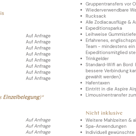
Gruppentransfers vor O
Wiederverwendbare Wa
is
Rucksack
Alle Zodiacausflüge & 
Expeditionsparka
Leihweise Gummistiefel
Auf Anfrage
.
Erfahrenes, englischsp
Auf Anfrage
Team - mindestens ein
Auf Anfrage
Expeditionsmitglied ste
Auf Anfrage
Trinkgelder
Auf Anfrage
Standard-Wifi an Bord (
Auf Anfrage
bessere Verbindung kan
Auf Anfrage
gewählt werden)
Auf Anfrage
Hafentaxen
Eintritt in die Aspire A
Limousinentransfer zum
is
Einzelbelegung
)*
Nicht inklusive
Auf Anfrage
.
Weitere Mahlzeiten & a
Auf Anfrage
Spa-Anwendungen
Auf Anfrage
Individuell gewünschte 