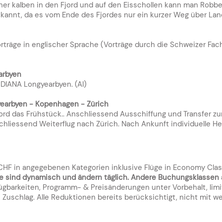
cher kalben in den Fjord und auf den Eisschollen kann man Robb
ekannt, da es vom Ende des Fjordes nur ein kurzer Weg über La
orträge in englischer Sprache (Vorträge durch die Schweizer Fa
yearbyen
 DIANA Longyearbyen. (AI)
ngyearbyen - Kopenhagen - Zürich
Bord das Frühstück.. Anschliessend Ausschiffung und Transfer z
hliessend Weiterflug nach Zürich. Nach Ankunft individuelle Hei
n CHF in angegebenen Kategorien inklusive Flüge in Economy Clas
ise sind dynamisch und ändern täglich. Andere Buchungsklassen 
gbarkeiten, Programm- & Preisänderungen unter Vorbehalt, limi
Zuschlag. Alle Reduktionen bereits berücksichtigt, nicht mit w