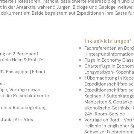
itierte Professoren. Patricia, passionierte Meeresbiologin und Ö
ht in der Antarktis, während Jürgen, Biologe und Geologe, welt
dokumentiert. Beide begeistern auf Expeditionen ihre Gäste für
Inklusivleistungen*
Fachreferente
n an Bord
ung ab 2 Personen)
Hintergrundinformation
tricia Holm & Prof. Dr.
Flüge in Economy Clas
Charterflüge in Econo
192 Passagiere | Erbaut
Longyearbyen-Kopenh
1 Übernachtung in Kope
lass
Expeditionsschiffsreise
lüge, Vorträge sowie
Expeditionss
chiffsreis
und die Reisedokumente
Kabinen-/ Suitenkategor
Mahlzeiten & Getränke 
n einer Reisebegleitung
alkoholische Getränke,
24h-Room-Service
ück | AI = Alles
Vorträge an Bord - Vor
Hellenic in englischer 
Schweizer Fachreferen