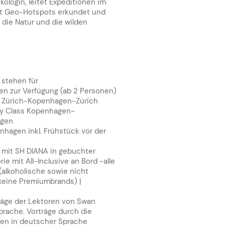
kologin, leitet Expeditionen im
weit Geo-Hotspots erkundet und
 die Natur und die wilden
 stehen für
en zur Verfügung (ab 2 Personen)
s
Zürich-Kopenhagen-Zürich
my Class Kopenhagen-
agen
nhagen inkl. Frühstück vor der
e mit SH DIANA in gebuchter
ie mit All-Inclusive an Bord
-a
lle
(alkoholische sowie nicht
 keine Premiumbrands) |
träge der Lektoren von Swan
Sprache. Vorträge durch die
ten in deutscher Sprache