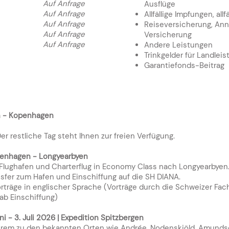
Auf Anfrage
Ausflüge
Auf Anfrage
Allfällige Impfungen, all
Auf Anfrage
Reiseversicherung, Ann
Auf Anfrage
Versicherung
Auf Anfrage
Andere Leistungen
Trinkgelder für Landlei
Garantiefonds-Beitrag
ich - Kopenhagen
D
er restliche Tag steht Ihnen zur freien Verfügung.
openhagen - Longyearbyen
Flughafen und Charterflug in Economy Class nach Longyearbye
sfer zum Hafen und Einschiffung auf die SH DIANA.
orträge in englischer Sprache (Vorträge durch die Schweizer Fa
 ab Einschiffung)
ni - 3. Juli 2026
| Expedition Spitzbergen
derem zu den bekannten Orten wie Andrée, Nodenskjöld, Amundsen