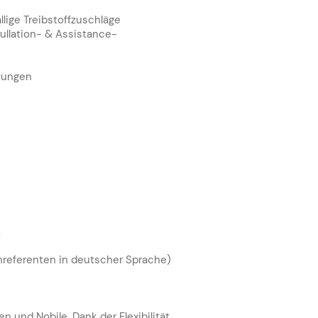
fällige Treibstoffzuschläge
ullation- & Assistance-
stungen
n.
chreferenten in deutscher Sprache)
 und Nobile. Dank der Flexibilität