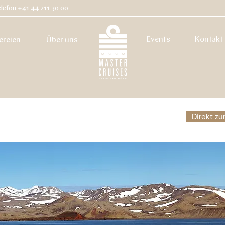
lefon +41 44 211 30 00
Events
Kontakt
ereien
Über uns
Direkt z