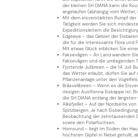
der kleinen SH DIANA kann die Ro
angelaufen (abhängig vom Wetter,
Mit dem eisverstärkten Rumpf der 
Tätigkeit werden Sie sich mindes
Expeditionsleitern die Besichtigu
Edgeøya – das Gebiet der Eisbären.
die für die interessante Flora un
Mit etwas Glück erblicken Sie eine
Faksevågen – An Land wandern Sie 
Faksevågen und die umliegenden Tä
Fjortende Julibreen – die 14. Juli 
das Wetter erlaubt, dürfen Sie auf
Pflanzenanlage unter den Vogelfels
Bråsvellbreen – Wenn es die Eisver
riesigen Austfonna Eiskappe ist. 
die SH DIANA entlang der längsten 
Alkefjellet – Auf der Nordseite vo
Spitzbergen. Je nach Eisbedingunge
Beobachtung der zehntausenden Di
sowie den Polarfüchsen.
Hornsund – liegt im Süden der Haup
höchsten Gipfel in Nebel gehüllt,