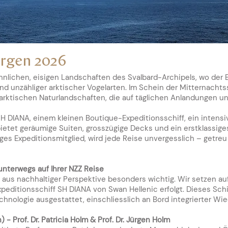
ergen 2026
nlichen, eisigen Landschaften des Svalbard-Archipels, wo der Eis
nd unzähliger arktischer Vogelarten. Im Schein der Mitternacht
charktischen Naturlandschaften, die auf täglichen Anlandungen 
SH DIANA, einem kleinen Boutique-Expeditionsschiff, ein intensi
 bietet geräumige Suiten, grosszügige Decks und ein erstklassige
es Expeditionsmitglied, wird jede Reise unvergesslich – getreu
 unterwegs auf Ihrer NZZ Reise
 aus nachhaltiger Perspektive besonders wichtig. Wir setzen au
editionsschiff SH DIANA von Swan Hellenic erfolgt. Dieses Schi
echnologie ausgestattet, einschliesslich an Bord integrierter W
- Prof. Dr. Patricia Holm & Prof. Dr. Jürg
en
Holm