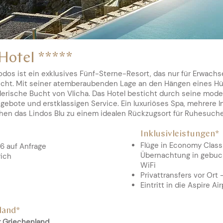
Hotel *****
odos ist ein exklusives Fünf-Sterne-Resort, das nur für Erwachs
icht. Mit seiner atemberaubenden Lage an den Hängen eines Hüg
lerische Bucht von Vlicha. Das Hotel besticht durch seine moder
bote und erstklassigen Service. Ein luxuriöses Spa, mehrere In
hen das Lindos Blu zu einem idealen Rückzugsort für Ruhesuch
Inklusivleistungen*
Flüge in Economy Class 
26 auf Anfrage
Übernachtung in gebuch
rich
WiFi
Privattransfers vor Ort
Eintritt in die Aspire A
land*
r
Griechenland