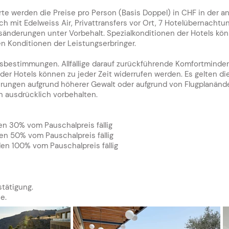
ferte werden die Preise pro Person (Basis Doppel) in CHF in der 
ch mit Edelweiss Air,
Privattransfers vor Ort, 7 Hotelübernacht
isänderungen unter Vorbehalt.
​Spezialkonditionen der Hotels kön
en Konditionen der Leistungserbringer.
tsbestimmungen. Allfällige darauf zurückführende Komfortminde
er Hotels können zu jeder Zeit widerrufen werden. Es gelten di
erungen aufgrund höherer Gewalt oder aufgrund von Flugplanänd
 ausdrücklich vorbehalten.
en 30% vom Pauschalpreis fällig
en 50% vom Pauschalpreis fällig
en 100% vom Pauschalpreis fällig
stätigung.
e.