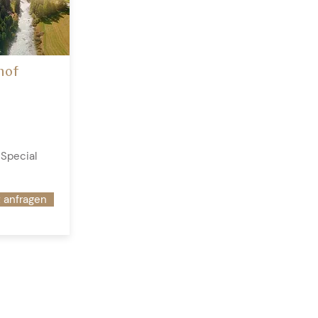
hof
Special
t anfragen