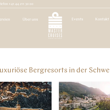
lefon +41 44 211 30 00
Events
Kontakt
ereien
Über uns
uxuriöse Bergresorts in der Schwe