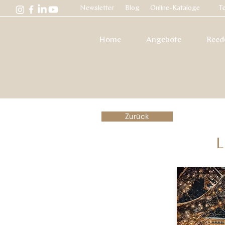
Newsletter
Blog
Online-Kataloge
Te
Home
Angebote
Reed
Zurück
L