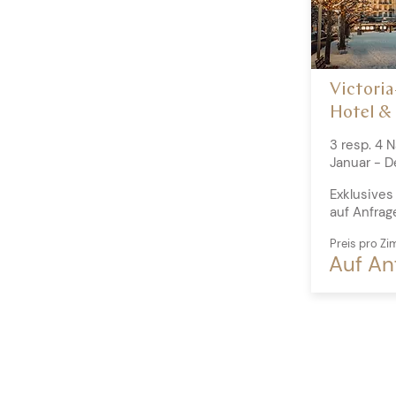
Victori
Hotel & 
3 resp. 4 
Januar - 
Exklusives
auf Anfrag
Preis pro Z
Auf An