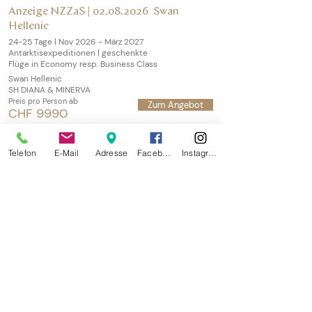
Anzeige NZZaS |
02.08.2026
Swan
Hellenic
24-25 Tage | Nov 2026 - März 2027
Antarktisexpeditionen | geschenkte
Flüge in Economy resp. Business Class
Swan Hellenic
SH DIANA & MINERVA
Preis pro Person ab
Zum Angebot
CHF 9990
Telefon
E-Mail
Adresse
Facebook
Instagram
MCCM Master Cruises
Nüschelerstrasse 35 (nahe Bahnhofstrasse)
CH-8001 Zürich
Tel. +41 44 211 30 00 |
info@mccm-cruises.ch
MCCM delights
info@mccm-delights.ch
Öffnungszeiten
Montag - Freitag:
9 - 12 Uhr | 14 - 17 Uhr
Gerne beraten wir Sie auch in unserem Büro.
©2026 by
OMGroup-design.ch